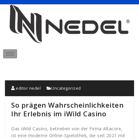
editor nedel
Uncategorized
So prägen Wahrscheinlichkeiten
Ihr Erlebnis im iWild Casino
Das iWild Casino, betrieben von der Firma Altacore,
ist eine moderne Online-Spielothek, die seit 2021 mit