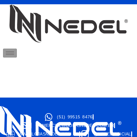
(51) 99515 8476
COMERCIAL@BOLASNEDEL.COM.BR
WWW.LOJASNEDEL.COM.BR
@NEDEL.OFICIAL