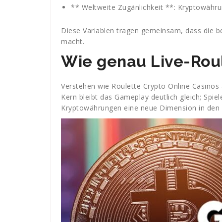
** Weltweite Zugänlichkeit **: Kryptowähru
Diese Variablen tragen gemeinsam, dass die be
macht.
Wie genau Live-Roul
Verstehen wie Roulette Crypto Online Casinos a
Kern bleibt das Gameplay deutlich gleich; Spie
Kryptowährungen eine neue Dimension in den 