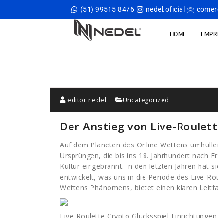
(51) 99515 8476
nedel.oficial
comer
HOME
EMPR
editor nedel
Uncategorized
Der Anstieg von Live-Roulet
Auf dem Planeten des Online Wettens umhüllen 
Ursprüngen, die bis ins 18. Jahrhundert nach Fr
Kultur eingebrannt. In den letzten Jahren hat si
entwickelt, was uns in die Periode des Live-Ro
Wettens Phänomens, bietet einen klaren Leitfad
Live-Roulette Crypto Glücksspiel Einrichtung